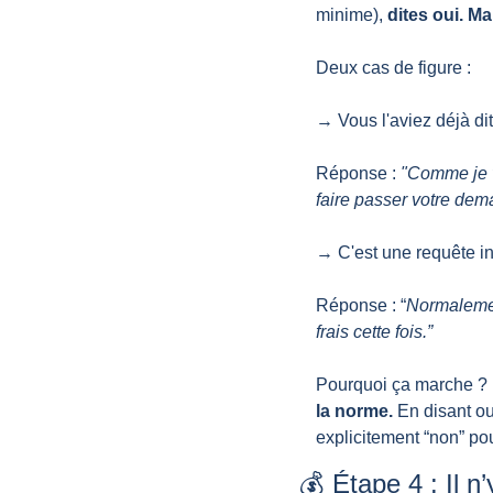
minime), 
dites oui. M
Deux cas de figure :
→ Vous l'aviez déjà di
Réponse : 
"Comme je vo
faire passer votre dema
→ C'est une requête ina
Réponse : “
Normalement
frais cette fois.”
Pourquoi ça marche ? 
la norme.
 En disant ou
explicitement “non” pou
💰 Étape 4 : Il 