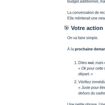
budget additionnel, ma
La conversation de reca
Elle mériterait une new
🎯
 Votre action
On va faire simple.
À la 
prochaine deman
Dites 
oui
, mais 
« Ok pour cette 
départ. »
Vérifiez immédia
« Juste pour être
dehors du cadre
Une petite phrase. Une