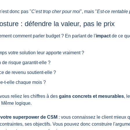
 n'est donc pas "
C'est trop cher pour moi
", mais "
Est-ce rentable
sture : défendre la valeur, pas le prix
ement comment parler budget ? En parlant de l'
impact
 de ce qu
ps votre solution leur apporte vraiment ?
 de risque garantit-elle ?
ce de revenu soutient-elle ?
ne-t-elle chaque mois ?
ous reliez les chiffres à des 
gains concrets et mesurables
, l
. Même logique.
 
votre superpower de CSM
 : vous connaissez le client mieux 
ontraintes, ses objectifs. Vous pouvez donc construire l'argumen