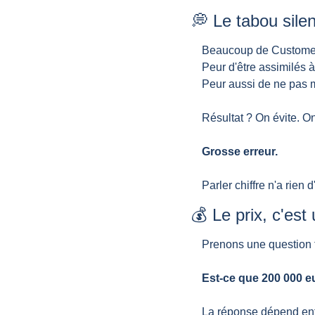
💭
 Le tabou sile
Beaucoup de Customer 
Peur d'être assimilés 
Peur aussi de ne pas m
Résultat ? On évite. On
Grosse erreur.
Parler chiffre n'a rien 
💰 Le prix, c'es
Prenons une question t
Est-ce que 200 000 eu
La réponse dépend enti