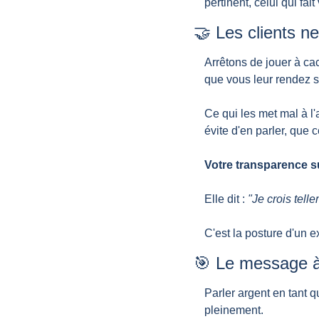
pertinent, celui qui fa
🤝
 Les clients n
Arrêtons de jouer à ca
que vous leur rendez ser
Ce qui les met mal à l'a
évite d'en parler, que 
Votre transparence sur
Elle dit : 
"Je crois tell
C'est la posture d'un 
🎯
 Le message à
Parler argent en tant 
pleinement.