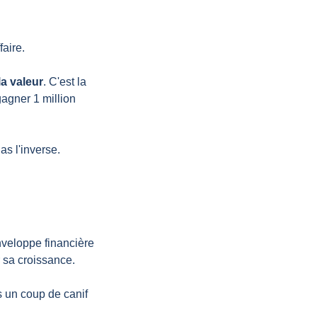
aire.
la valeur
. C'est la 
gagner 1 million 
Pas l'inverse.
veloppe financière 
 sa croissance.
s un coup de canif 