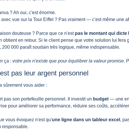
nva ? Ah oui, c'est énorme.
 avec vue sur la Tour Eiffel ? Pas vraiment — c'est même une aff
aison douteuse ? Parce que ce n'est 
pas le montant qui dicte 
n obtient en retour. Si le client pense que votre solution lui fera 
é, 200 000 paraît soudain très logique, même indispensable.
r ça : 
votre prix n'existe que pour équilibrer la valeur promise
. 
est pas leur argent personnel
va sûrement vous aider :
t pas son portefeuille personnel. Il investit un 
budget
 — une en
rise pour améliorer sa performance, réduire ses coûts, accélérer
que vous évoquez n'est qu'
une ligne dans un tableur excel
, pa
 responsable.