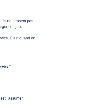
e
. Ils ne pensent pas 
argent en jeu.
ervice. C'est quand on 
arler."
est l'assumer 