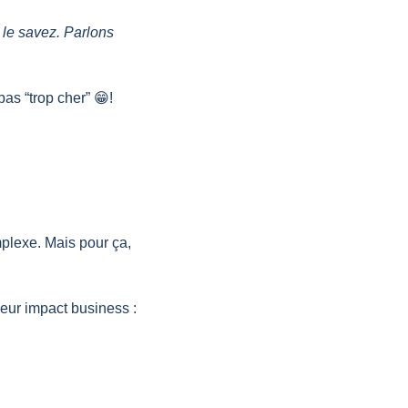
le savez. Parlons 
as “trop cher” 
😁
!
lexe. Mais pour ça, 
leur impact business :