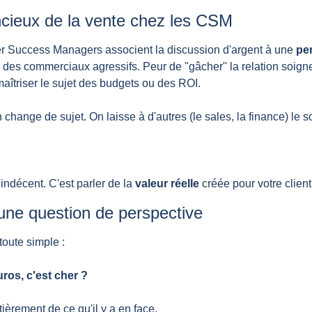
ncieux de la vente chez les CSM
Success Managers associent la discussion d'argent à une 
per
à des commerciaux agressifs. Peur de "gâcher" la relation soign
aîtriser le sujet des budgets ou des ROI.
 change de sujet. On laisse à d'autres (le sales, la finance) le so
d'indécent. C'est parler de la 
valeur réelle
 créée pour votre client
t une question de perspective
oute simple :
ros, c'est cher ?
èrement de ce qu'il y a en face.