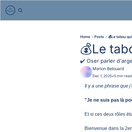
Home
Posts
💰️Le tabou qui
💰️Le tab
✔️ Oser parler d'arg
Marion Belouard
Dec 1, 2025
•
5 min read
Il y a une phrase que 
"Je ne suis pas là pour
Et si ces deux rôles é
Bienvenue dans la 2e