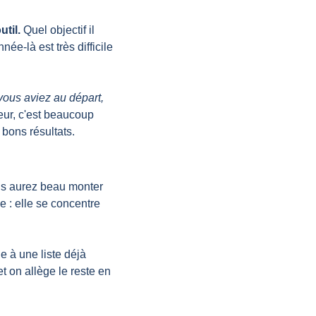
util.
 Quel objectif il 
ée-là est très difficile 
 vous aviez au départ, 
eur, c'est beaucoup 
bons résultats.  
ous aurez beau monter 
 : elle se concentre 
e à une liste déjà 
t on allège le reste en 