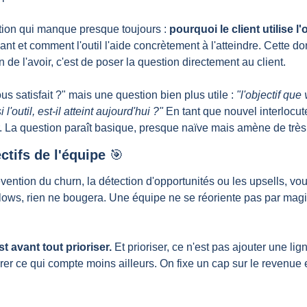
ation qui manque presque toujours : 
pourquoi le client utilise l'o
ant et comment l'outil l'aide concrètement à l'atteindre. Cette donn
n de l'avoir, c'est de poser la question directement au client.
s satisfait ?" mais une question bien plus utile : 
"l'objectif que
'outil, est-il atteint aujourd'hui ?"
 En tant que nouvel interlocut
. La question paraît basique, presque naïve mais amène de très 
ctifs de l'équipe 
🎯
évention du churn, la détection d'opportunités ou les upsells, v
lows, rien ne bougera. Une équipe ne se réoriente pas par magie
st avant tout prioriser.
 Et prioriser, ce n'est pas ajouter une lign
irer ce qui compte moins ailleurs. On fixe un cap sur le revenue e