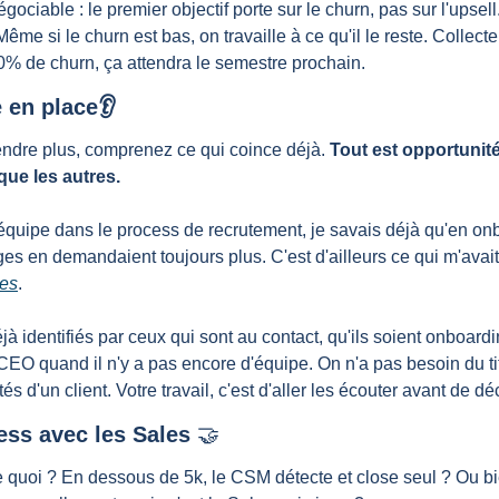
négociable : le premier objectif porte sur le churn, pas sur l'upsel
Même si le churn est bas, on travaille à ce qu'il le reste. Collecter
0% de churn, ça attendra le semestre prochain.
e en place👂
ndre plus, comprenez ce qui coince déjà. 
Tout est opportunité
que les autres.
quipe dans le process de recrutement, je savais déjà qu'en onb
es en demandaient toujours plus. C'est d'ailleurs ce qui m'avait
ges
.
jà identifiés par ceux qui sont au contact, qu'ils soient onboardin
O quand il n'y a pas encore d'équipe. On n'a pas besoin du ti
és d'un client. Votre travail, c'est d'aller les écouter avant de dé
cess avec les Sales 
🤝
 quoi ? En dessous de 5k, le CSM détecte et close seul ? Ou bien