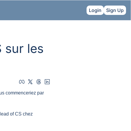
Login
Sign Up
sur les 
ous commenceriez par 
Head of CS chez 