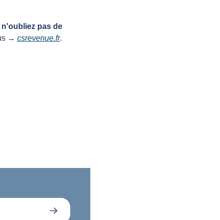
 
n'oubliez pas de 
us → 
csrevenue.fr
.