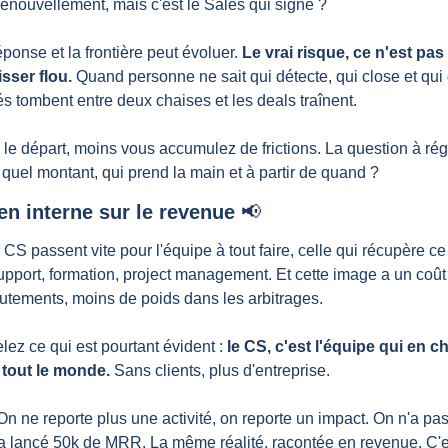
renouvellement, mais c'est le Sales qui signe ?
éponse et la frontière peut évoluer. 
Le vrai risque, ce n'est pas 
isser flou.
 Quand personne ne sait qui détecte, qui close et qui g
és tombent entre deux chaises et les deals traînent.
s le départ, moins vous accumulez de frictions. La question à régl
quel montant, qui prend la main et à partir de quand ?
en interne sur le revenue 
📢
s CS passent vite pour l'équipe à tout faire, celle qui récupère ce
upport, formation, project management. Et cette image a un coût 
utements, moins de poids dans les arbitrages.
lez ce qui est pourtant évident : 
le CS, c'est l'équipe qui en c
e tout le monde.
 Sans clients, plus d'entreprise.
 ne reporte plus une activité, on reporte un impact. On n'a pa
n a lancé 50k de MRR. La même réalité, racontée en revenue. C'es