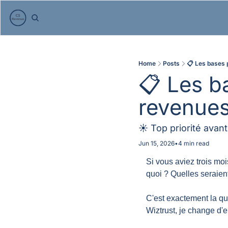
Home
Posts
📋 Les bases 
📋 Les ba
revenue
☀️ Top priorité avant l
Jun 15, 2026
•
4 min read
Si vous aviez trois mo
quoi ? Quelles seraient
C'est exactement la q
Wiztrust, je change d'e